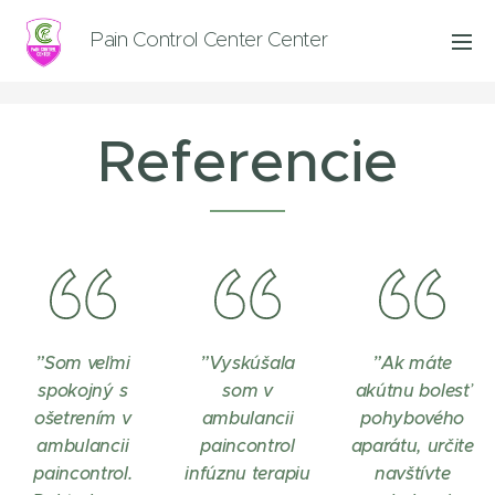
Pain Control Center Center
Referencie
”Som veľmi
”Vyskúšala
”Ak máte
spokojný s
som v
akútnu bolesť
ošetrením v
ambulancii
pohybového
ambulancii
paincontrol
aparátu, určite
paincontrol.
infúznu terapiu
navštívte