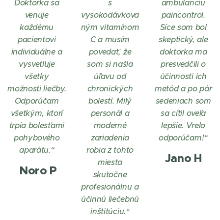
Doktorka sa
s
ambulanciu
venuje
vysokodávkova
paincontrol.
každému
ným vitamínom
Síce som bol
pacientovi
C a musím
skeptický, ale
individuálne a
povedať, že
doktorka ma
vysvetľuje
som si našla
presvedčili o
všetky
úľavu od
účinnosti ich
možnosti liečby.
chronických
metód a po pár
Odporúčam
bolestí. Milý
sedeniach som
všetkým, ktorí
personál a
sa cítil oveľa
trpia bolesťami
moderné
lepšie. Vrelo
pohybového
zariadenia
odporúčam!“
aparátu.“
robia z tohto
Jano H
miesta
Noro P
skutočne
profesionálnu a
účinnú liečebnú
inštitúciu.“