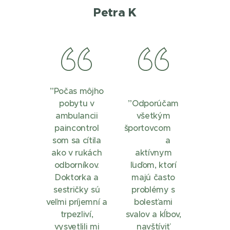
Petra K
”Počas môjho
pobytu v
”Odporúčam
ambulancii
všetkým
paincontrol
športovcom
som sa cítila
a
ako v rukách
aktívnym
odborníkov.
ľuďom, ktorí
Doktorka a
majú často
sestričky sú
problémy s
veľmi príjemní a
bolesťami
trpezliví,
svalov a kĺbov,
vysvetlili mi
navštíviť